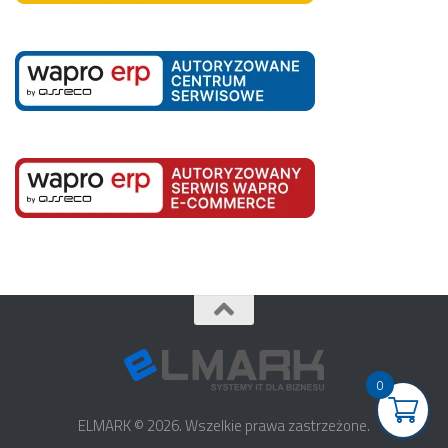
Podpisywanie
wysyłanych plików JPK Podpisem PZ (profilem
Wstępna walidacja
zaufanym ePUAP)
danych podczas procesu pobierania danych JPK
0
Pełna automatyzacja
ELMARK © 2026. Wszelkie prawa zastrzeżone.
Weryfikacja pobieranych
operacji importu oraz eksportu danych. Program