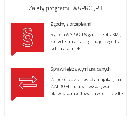
Zalety programu WAPRO JPK
Zgodny z przepisami
System WAPRO JPK generuje pliki XML,
których struktura logiczna jest zgodna ze
schematami JPK.
Sprawniejsza wymiana danych
Współpraca z pozostałymi aplikacjami
WAPRO ERP ułatwia wykonywanie
obowiązku raportowania w formacie JPK.
Możliwości Programu
Przykłady Ekranów
Minimalne Wymagania Techniczne
Do Pobrania