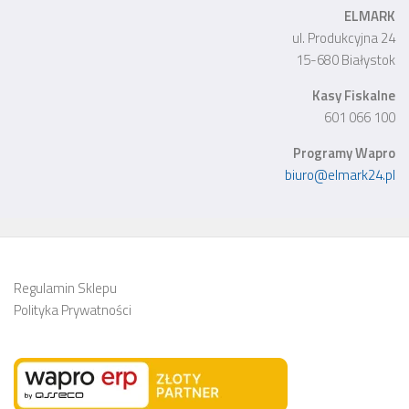
ELMARK
Dane przekazywane
ul. Produkcyjna 24
organom podatkowym zapisywane w układzie
15-680 Białystok
Pobierane dane JPK
„książki kontroli”
Kasy Fiskalne
zapisywane w bazie danych programu w układzie
601 066 100
dziennika
Programy Wapro
biuro@elmark24.pl
Podpisywanie
Regulamin Sklepu
wysyłanych plików JPK elektronicznym podpisem
Polityka Prywatności
Wszystkie złożone
kwalifikowanym
operacje przetwarzania danych wykonywane przy
pomocy kreatorów