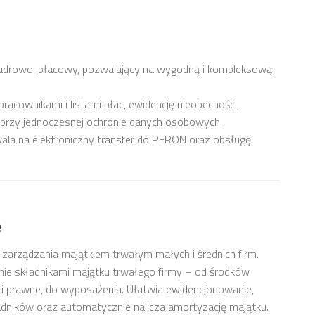
drowo-płacowy, pozwalający na wygodną i kompleksową
acownikami i listami płac, ewidencję nieobecności,
 przy jednoczesnej ochronie danych osobowych.
ala na elektroniczny transfer do PFRON oraz obsługę
e
rządzania majątkiem trwałym małych i średnich firm.
e składnikami majątku trwałego firmy – od środków
e i prawne, do wyposażenia. Ułatwia ewidencjonowanie,
ładników oraz automatycznie nalicza amortyzację majątku.