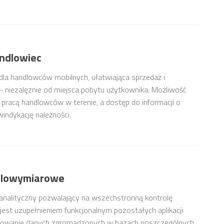
ndlowiec
la handlowców mobilnych, ułatwiająca sprzedaż i
 – niezalęznie od miejsca pobytu użytkownika. Możliwość
 pracą handlowców w terenie, a dostęp do informacji o
indykację należności.
ielowymiarowe
alityczny pozwalający na wszechstronną kontrolę
jest uzupełnieniem funkcjonalnym pozostałych aplikacji
owanie danych zgromadzonych w bazach poszczególnych