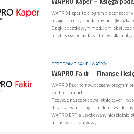
WAPRO Kaper – Księga pod
WAPRO Kaper to program przeznaczony do
przyjętej formy opodatkowania (książka p
Dzięki dodatkowym modułom: obsłudze wy
przebiegów pojazdów stanowi dla małych 
OPROGRAMOWANIE
/
WAPRO
WAPRO Fakir – Finanse i ks
WAPRO Fakir to nowoczesny program prz
średnich firmach.
Pozwala na rozbudowę istniejących i tw
dostosowania programu do indywidualnych
WAPRO ERP a użytkowany niezależnie sta
finansowo – księgowy.