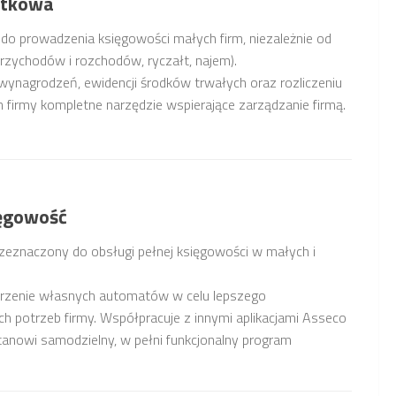
atkowa
 prowadzenia księgowości małych firm, niezależnie od
rzychodów i rozchodów, ryczałt, najem).
nagrodzeń, ewidencji środków trwałych oraz rozliczeniu
firmy kompletne narzędzie wspierające zarządzanie firmą.
ięgowość
eznaczony do obsługi pełnej księgowości w małych i
orzenie własnych automatów w celu lepszego
 potrzeb firmy. Współpracuje z innymi aplikacjami Asseco
nowi samodzielny, w pełni funkcjonalny program