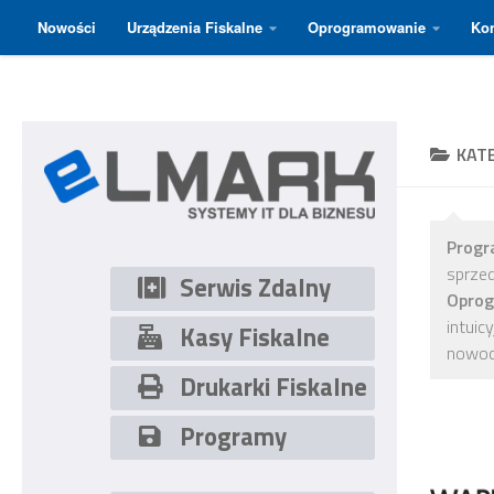
Nowości
Urządzenia Fiskalne
Oprogramowanie
Kon
Skip to content
KAT
Prog
sprzed
Serwis Zdalny
Opro
intuic
Kasy Fiskalne
nowoc
Drukarki Fiskalne
Programy