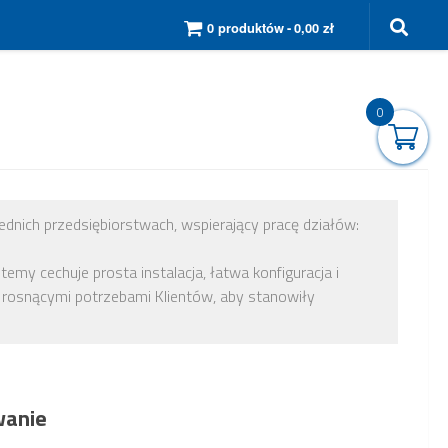
0 produktów
0,00 zł
0
rednich przedsiębiorstwach, wspierający pracę działów:
my cechuje prosta instalacja, łatwa konfiguracja i
z rosnącymi potrzebami Klientów, aby stanowiły
wanie