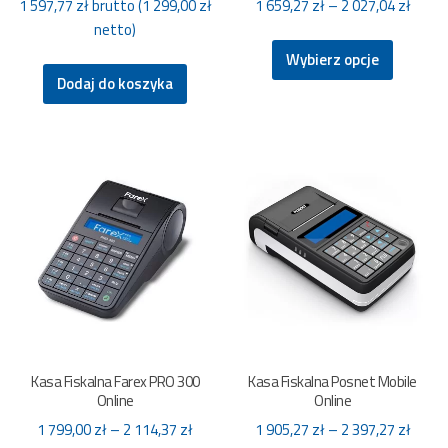
Zakre
1 597,77
zł
brutto (
1 299,00
zł
1 659,27
zł
–
2 027,04
zł
cen:
netto)
Ten
od
Wybierz opcje
produkt
1
Dodaj do koszyka
ma
659,2
wiele
do
wariant
2
Opcje
027,0
można
wybrać
na
stronie
produkt
Kasa Fiskalna Farex PRO 300
Kasa Fiskalna Posnet Mobile
Online
Online
Zakres
Zakre
1 799,00
zł
–
2 114,37
zł
1 905,27
zł
–
2 397,27
zł