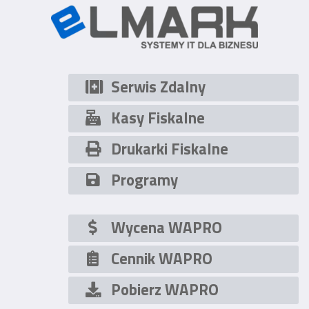
570,7
można
można
wybrać
wybrać
na
na
stronie
stronie
produktu
produkt
Serwis Zdalny
Kasy Fiskalne
Drukarki Fiskalne
Programy
Wycena WAPRO
Cennik WAPRO
Pobierz WAPRO