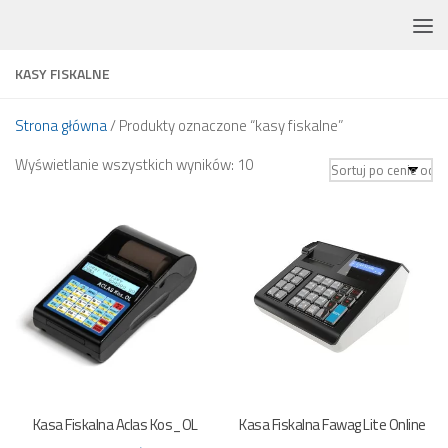
Skip to content
KASY FISKALNE
Strona główna
/ Produkty oznaczone “kasy fiskalne”
Posortowane
Wyświetlanie wszystkich wyników: 10
według
ceny:
od
niskiej
do
wysokiej
Kasa Fiskalna Aclas Kos_OL
Kasa Fiskalna Fawag Lite Online